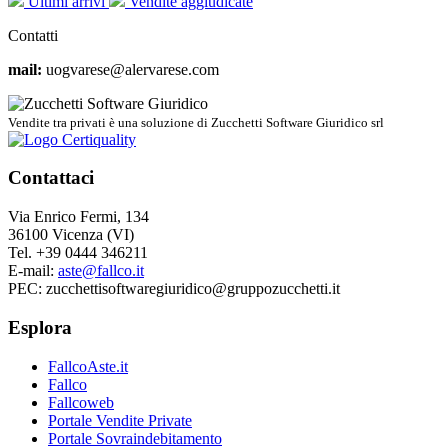
Ultimi arrivi
Vendite aggiudicate
Contatti
mail:
uogvarese@alervarese.com
Vendite tra privati è una soluzione di Zucchetti Software Giuridico srl
Contattaci
Via Enrico Fermi, 134
36100 Vicenza (VI)
Tel. +39 0444 346211
E-mail:
aste@fallco.it
PEC: zucchettisoftwaregiuridico@gruppozucchetti.it
Esplora
FallcoAste.it
Fallco
Fallcoweb
Portale Vendite Private
Portale Sovraindebitamento