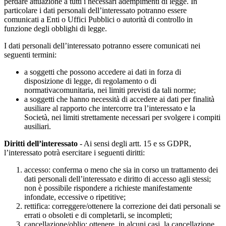
perdare attuazione a tutti i necessari adempimenti di legge. In
particolare i dati personali dell’interessato potranno essere
comunicati a Enti o Uffici Pubblici o autorità di controllo in
funzione degli obblighi di legge.
I dati personali dell’interessato potranno essere comunicati nei
seguenti termini:
a soggetti che possono accedere ai dati in forza di
disposizione di legge, di regolamento o di
normativacomunitaria, nei limiti previsti da tali norme;
a soggetti che hanno necessità di accedere ai dati per finalità
ausiliare al rapporto che intercorre tra l’interessato e la
Società, nei limiti strettamente necessari per svolgere i compiti
ausiliari.
Diritti dell’interessato
- Ai sensi degli artt. 15 e ss GDPR,
l’interessato potrà esercitare i seguenti diritti:
accesso: conferma o meno che sia in corso un trattamento dei
dati personali dell’interessato e diritto di accesso agli stessi;
non è possibile rispondere a richieste manifestamente
infondate, eccessive o ripetitive;
rettifica: correggere/ottenere la correzione dei dati personali se
errati o obsoleti e di completarli, se incompleti;
cancellazione/oblio: ottenere, in alcuni casi, la cancellazione