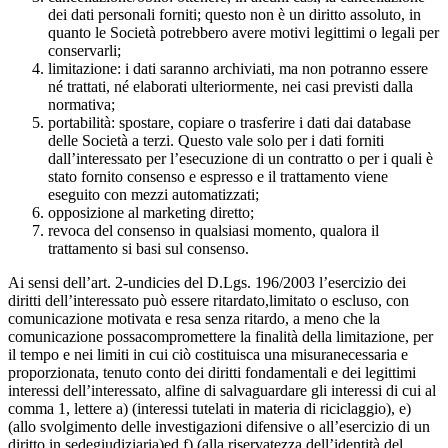
dei dati personali forniti; questo non è un diritto assoluto, in
quanto le Società potrebbero avere motivi legittimi o legali per
conservarli;
limitazione: i dati saranno archiviati, ma non potranno essere
né trattati, né elaborati ulteriormente, nei casi previsti dalla
normativa;
portabilità: spostare, copiare o trasferire i dati dai database
delle Società a terzi. Questo vale solo per i dati forniti
dall’interessato per l’esecuzione di un contratto o per i quali è
stato fornito consenso e espresso e il trattamento viene
eseguito con mezzi automatizzati;
opposizione al marketing diretto;
revoca del consenso in qualsiasi momento, qualora il
trattamento si basi sul consenso.
Ai sensi dell’art. 2-undicies del D.Lgs. 196/2003 l’esercizio dei
diritti dell’interessato può essere ritardato,limitato o escluso, con
comunicazione motivata e resa senza ritardo, a meno che la
comunicazione possacompromettere la finalità della limitazione, per
il tempo e nei limiti in cui ciò costituisca una misuranecessaria e
proporzionata, tenuto conto dei diritti fondamentali e dei legittimi
interessi dell’interessato, alfine di salvaguardare gli interessi di cui al
comma 1, lettere a) (interessi tutelati in materia di riciclaggio), e)
(allo svolgimento delle investigazioni difensive o all’esercizio di un
diritto in sedegiudiziaria)ed f) (alla riservatezza dell’identità del