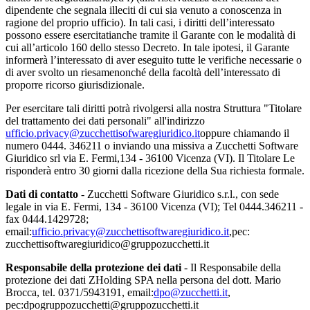
dipendente che segnala illeciti di cui sia venuto a conoscenza in
ragione del proprio ufficio). In tali casi, i diritti dell’interessato
possono essere esercitatianche tramite il Garante con le modalità di
cui all’articolo 160 dello stesso Decreto. In tale ipotesi, il Garante
informerà l’interessato di aver eseguito tutte le verifiche necessarie o
di aver svolto un riesamenonché della facoltà dell’interessato di
proporre ricorso giurisdizionale.
Per esercitare tali diritti potrà rivolgersi alla nostra Struttura "Titolare
del trattamento dei dati personali" all'indirizzo
ufficio.privacy@zucchettisofwaregiuridico.it
oppure chiamando il
numero 0444. 346211 o inviando una missiva a Zucchetti Software
Giuridico srl via E. Fermi,134 - 36100 Vicenza (VI). Il Titolare Le
risponderà entro 30 giorni dalla ricezione della Sua richiesta formale.
Dati di contatto
- Zucchetti Software Giuridico s.r.l., con sede
legale in via E. Fermi, 134 - 36100 Vicenza (VI); Tel 0444.346211 -
fax 0444.1429728;
email:
ufficio.privacy@zucchettisoftwaregiuridico.it
,pec:
zucchettisoftwaregiuridico@gruppozucchetti.it
Responsabile della protezione dei dati
- Il Responsabile della
protezione dei dati ZHolding SPA nella persona del dott. Mario
Brocca, tel. 0371/5943191, email:
dpo@zucchetti.it
,
pec:dpogruppozucchetti@gruppozucchetti.it