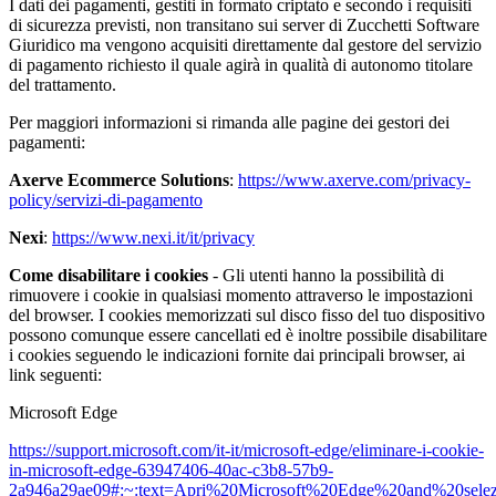
I dati dei pagamenti, gestiti in formato criptato e secondo i requisiti
di sicurezza previsti, non transitano sui server di Zucchetti Software
Giuridico ma vengono acquisiti direttamente dal gestore del servizio
di pagamento richiesto il quale agirà in qualità di autonomo titolare
del trattamento.
Per maggiori informazioni si rimanda alle pagine dei gestori dei
pagamenti:
Axerve Ecommerce Solutions
:
https://www.axerve.com/privacy-
policy/servizi-di-pagamento
Nexi
:
https://www.nexi.it/it/privacy
Come disabilitare i cookies
- Gli utenti hanno la possibilità di
rimuovere i cookie in qualsiasi momento attraverso le impostazioni
del browser. I cookies memorizzati sul disco fisso del tuo dispositivo
possono comunque essere cancellati ed è inoltre possibile disabilitare
i cookies seguendo le indicazioni fornite dai principali browser, ai
link seguenti:
Microsoft Edge
https://support.microsoft.com/it-it/microsoft-edge/eliminare-i-cookie-
in-microsoft-edge-63947406-40ac-c3b8-57b9-
2a946a29ae09#:~:text=Apri%20Microsoft%20Edge%20and%20selez